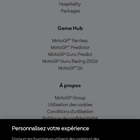
Hospitality
Packages
Game Hub
MotoGP™ Fantasy
MotoGP™ Predictor
MotoGP Guru Predict
MotoGP Guru Racing 25/26
MotoGP™26
À propos
MotoGP Group
Utilisation des cookies
Conditions d'utilisation
Politique de confidentialité
Politique d’achat
Personnalisez votre expérience
Dorna et ses fournisseurs utilisent des cookies et des