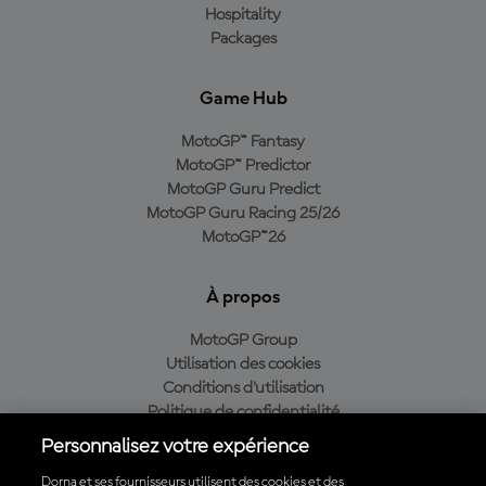
Hospitality
Packages
Game Hub
MotoGP™ Fantasy
MotoGP™ Predictor
MotoGP Guru Predict
MotoGP Guru Racing 25/26
MotoGP™26
À propos
MotoGP Group
Utilisation des cookies
Conditions d'utilisation
Politique de confidentialité
Politique d’achat
Personnalisez votre expérience
Dorna et ses fournisseurs utilisent des cookies et des