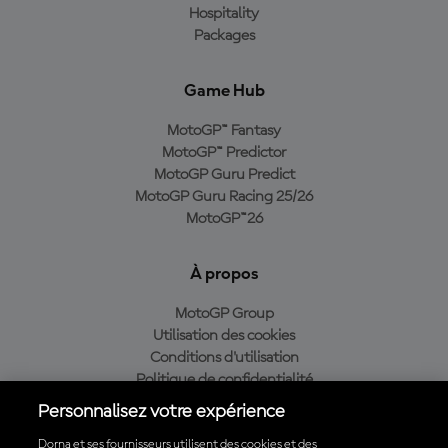
Hospitality
Packages
Game Hub
MotoGP™ Fantasy
MotoGP™ Predictor
MotoGP Guru Predict
MotoGP Guru Racing 25/26
MotoGP™26
À propos
MotoGP Group
Utilisation des cookies
Conditions d'utilisation
Politique de confidentialité
Politique d’achat
Personnalisez votre expérience
Dorna et ses fournisseurs utilisent des cookies et des