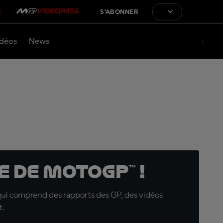
S'ABONNER
déos
News
 de MotoGP™ !
qui comprend des rapports des GP, des vidéos
t.