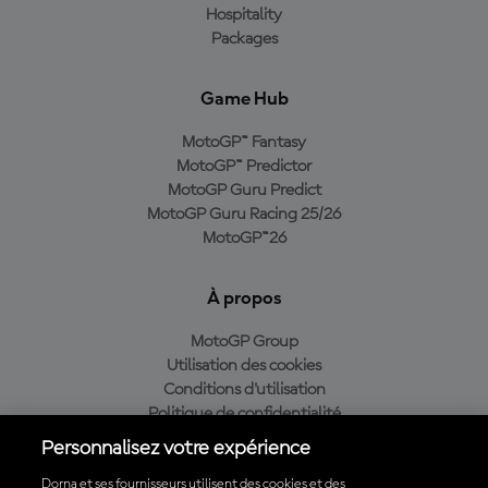
Hospitality
Packages
Game Hub
MotoGP™ Fantasy
MotoGP™ Predictor
MotoGP Guru Predict
MotoGP Guru Racing 25/26
MotoGP™26
À propos
MotoGP Group
Utilisation des cookies
Conditions d'utilisation
Politique de confidentialité
Politique d’achat
Personnalisez votre expérience
Dorna et ses fournisseurs utilisent des cookies et des