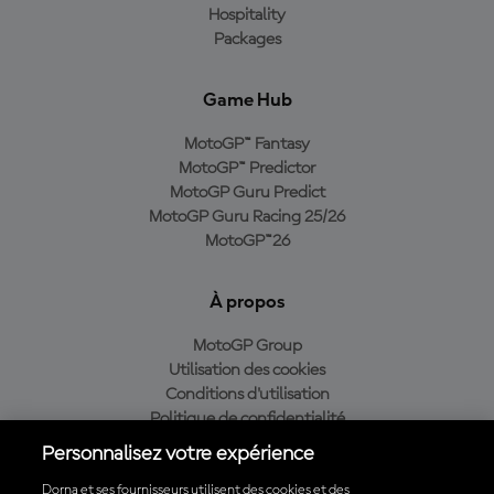
Hospitality
Packages
Game Hub
MotoGP™ Fantasy
MotoGP™ Predictor
MotoGP Guru Predict
MotoGP Guru Racing 25/26
MotoGP™26
À propos
MotoGP Group
Utilisation des cookies
Conditions d'utilisation
Politique de confidentialité
Politique d’achat
Personnalisez votre expérience
Dorna et ses fournisseurs utilisent des cookies et des