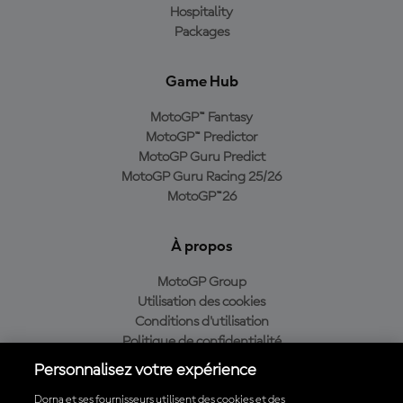
Hospitality
Packages
Game Hub
MotoGP™ Fantasy
MotoGP™ Predictor
MotoGP Guru Predict
MotoGP Guru Racing 25/26
MotoGP™26
À propos
MotoGP Group
Utilisation des cookies
Conditions d'utilisation
Politique de confidentialité
Politique d’achat
Personnalisez votre expérience
Dorna et ses fournisseurs utilisent des cookies et des