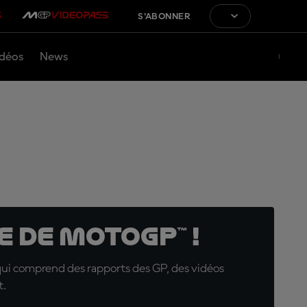
S'ABONNER
déos
News
 de MotoGP™ !
qui comprend des rapports des GP, des vidéos
t.