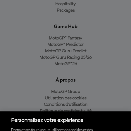
Hospitality
Packages
Game Hub
MotoGP™ Fantasy
MotoGP™ Predictor
MotoGP Guru Predict
MotoGP Guru Racing 25/26
MotoGP™26
À propos
MotoGP Group
Utilisation des cookies
Conditions d'utilisation
Politique de confidentialité
Politique d’achat
Personnalisez votre expérience
Dorna et ses fournisseurs utilisent des cookies et des