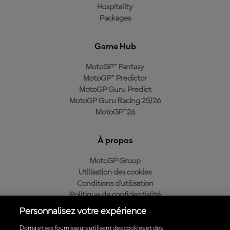
Hospitality
Packages
Game Hub
MotoGP™ Fantasy
MotoGP™ Predictor
MotoGP Guru Predict
MotoGP Guru Racing 25/26
MotoGP™26
À propos
MotoGP Group
Utilisation des cookies
Conditions d'utilisation
Politique de confidentialité
Politique d’achat
Personnalisez votre expérience
Dorna et ses fournisseurs utilisent des cookies et des