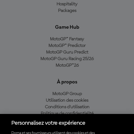
Hospitality
Packages
Game Hub
MotoGP™ Fantasy
MotoGP™ Predictor
MotoGP Guru Predict
MotoGP Guru Racing 25/26
MotoGP™26
À propos
MotoGP Group
Utilisation des cookies
Conditions d'utilisation
Politique de confidentialité
Politique d’achat
Personnalisez votre expérience
Dorna et ses fournisseurs utilisent des cookies et des