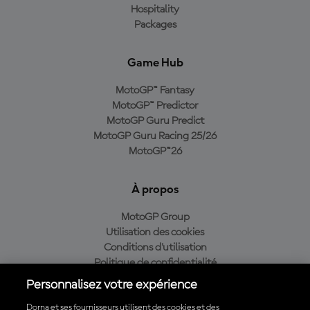
Hospitality
Packages
Game Hub
MotoGP™ Fantasy
MotoGP™ Predictor
MotoGP Guru Predict
MotoGP Guru Racing 25/26
MotoGP™26
À propos
MotoGP Group
Utilisation des cookies
Conditions d'utilisation
Politique de confidentialité
Politique d’achat
Personnalisez votre expérience
Dorna et ses fournisseurs utilisent des cookies et des