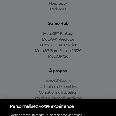
Hospitality
Packages
Game Hub
MotoGP™ Fantasy
MotoGP™ Predictor
MotoGP Guru Predict
MotoGP Guru Racing 25/26
MotoGP™26
À propos
MotoGP Group
Utilisation des cookies
Conditions d'utilisation
Politique de confidentialité
Politique d’achat
Personnalisez votre expérience
Dorna et ses fournisseurs utilisent des cookies et des