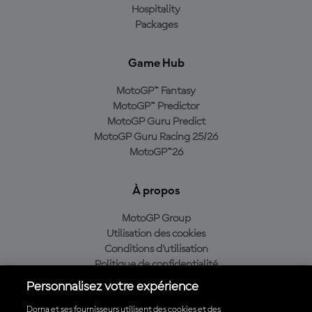
Hospitality
Packages
Game Hub
MotoGP™ Fantasy
MotoGP™ Predictor
MotoGP Guru Predict
MotoGP Guru Racing 25/26
MotoGP™26
À propos
MotoGP Group
Utilisation des cookies
Conditions d'utilisation
Politique de confidentialité
Politique d’achat
Personnalisez votre expérience
Dorna et ses fournisseurs utilisent des cookies et des