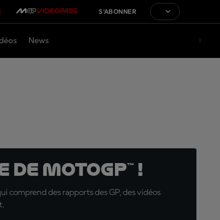
S'ABONNER
déos
News
 de MotoGP™ !
qui comprend des rapports des GP, des vidéos
t.