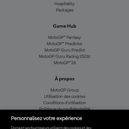
Hospitality
Packages
Game Hub
MotoGP™ Fantasy
MotoGP™ Predictor
MotoGP Guru Predict
MotoGP Guru Racing 25/26
MotoGP™26
À propos
MotoGP Group
Utilisation des cookies
Conditions d'utilisation
Politique de confidentialité
Politique d’achat
Personnalisez votre expérience
Dorna et ses fournisseurs utilisent des cookies et des