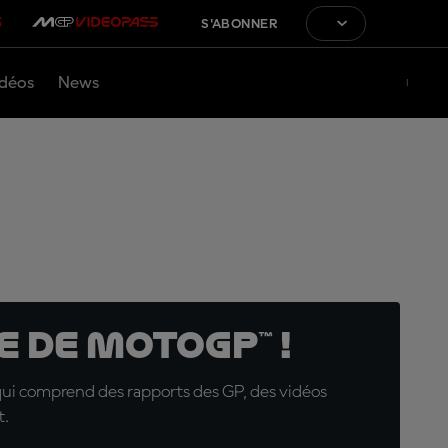
S'ABONNER
déos
News
 de MotoGP™ !
qui comprend des rapports des GP, des vidéos
t.