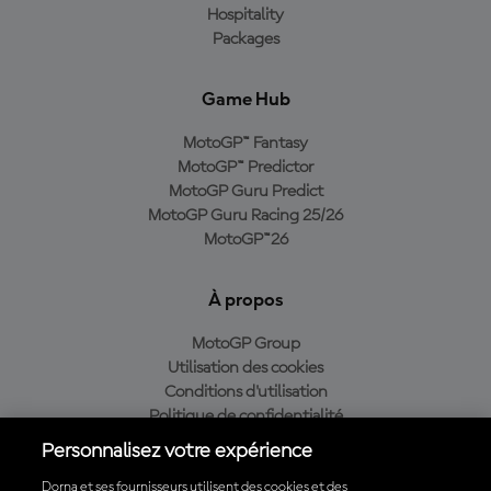
Hospitality
Packages
Game Hub
MotoGP™ Fantasy
MotoGP™ Predictor
MotoGP Guru Predict
MotoGP Guru Racing 25/26
MotoGP™26
À propos
MotoGP Group
Utilisation des cookies
Conditions d'utilisation
Politique de confidentialité
Politique d’achat
Personnalisez votre expérience
Dorna et ses fournisseurs utilisent des cookies et des