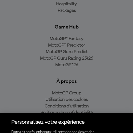
Hospitality
Packages
Game Hub
MotoGP™ Fantasy
MotoGP™ Predictor
MotoGP Guru Predict
MotoGP Guru Racing 25/26
MotoGP™26
À propos
MotoGP Group
Utilisation des cookies
Conditions d'utilisation
Politique de confidentialité
Politique d’achat
Personnalisez votre expérience
Dorna et ses fournisseurs utilisent des cookies et des