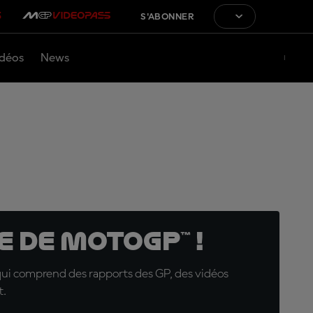
S'ABONNER
déos
News
 de MotoGP™ !
qui comprend des rapports des GP, des vidéos
t.