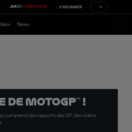
S'ABONNER
déos
News
 de MotoGP™ !
qui comprend des rapports des GP, des vidéos
t.