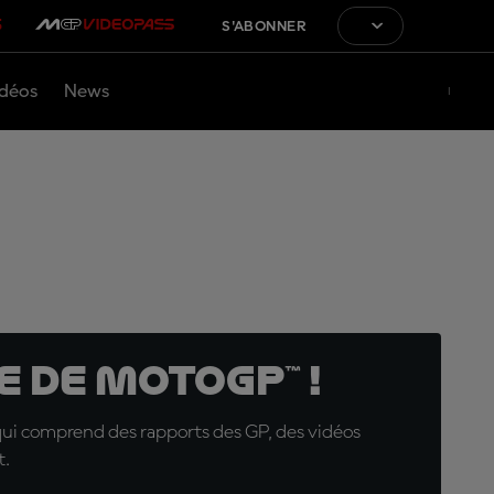
S'ABONNER
déos
News
 de MotoGP™ !
qui comprend des rapports des GP, des vidéos
t.