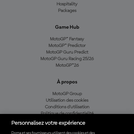
Hospitality
Packages
Game Hub
MotoGP™ Fantasy
MotoGP™ Predictor
MotoGP Guru Predict
MotoGP Guru Racing 25/26
MotoGP™26
À propos
MotoGP Group
Utilisation des cookies
Conditions d'utilisation
Politique de confidentialité
Politique d’achat
Personnalisez votre expérience
Dorna et ses fournisseurs utilisent des cookies et des