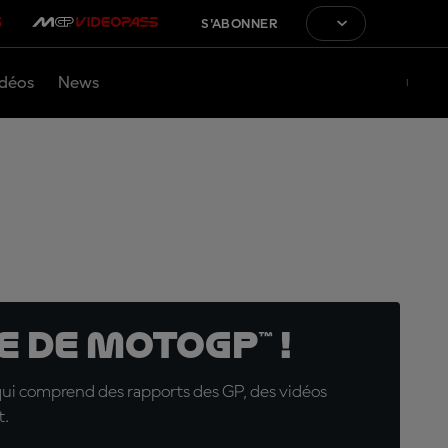
S'ABONNER
déos
News
 de MotoGP™ !
qui comprend des rapports des GP, des vidéos
t.