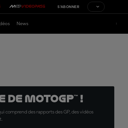
S'ABONNER
déos
News
 de MotoGP™ !
qui comprend des rapports des GP, des vidéos
t.