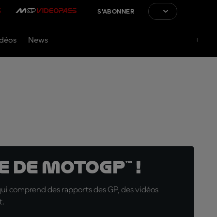
S'ABONNER
déos
News
 de MotoGP™ !
qui comprend des rapports des GP, des vidéos
t.