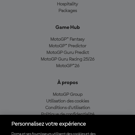
Hospitality
Packages
Game Hub
MotoGP™ Fantasy
MotoGP™ Predictor
MotoGP Guru Predict
MotoGP Guru Racing 25/26
MotoGP™26
À propos
MotoGP Group
Utilisation des cookies
Conditions d'utilisation
Politique de confidentialité
Politique d’achat
Personnalisez votre expérience
Dorna et ses fournisseurs utilisent des cookies et des