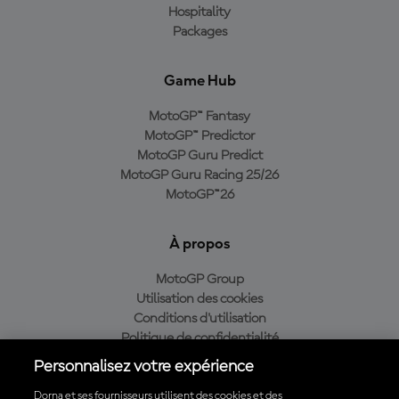
Hospitality
Packages
Game Hub
MotoGP™ Fantasy
MotoGP™ Predictor
MotoGP Guru Predict
MotoGP Guru Racing 25/26
MotoGP™26
À propos
MotoGP Group
Utilisation des cookies
Conditions d'utilisation
Politique de confidentialité
Politique d’achat
Personnalisez votre expérience
Dorna et ses fournisseurs utilisent des cookies et des