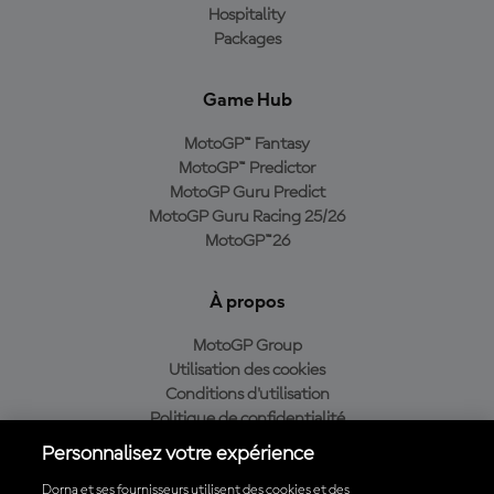
Hospitality
Packages
Game Hub
MotoGP™ Fantasy
MotoGP™ Predictor
MotoGP Guru Predict
MotoGP Guru Racing 25/26
MotoGP™26
À propos
MotoGP Group
Utilisation des cookies
Conditions d'utilisation
Politique de confidentialité
Politique d’achat
Personnalisez votre expérience
Dorna et ses fournisseurs utilisent des cookies et des