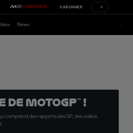
S'ABONNER
déos
News
 de MotoGP™ !
qui comprend des rapports des GP, des vidéos
t.