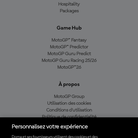
Hospitality
Packages
Game Hub
MotoGP™ Fantasy
MotoGP™ Predictor
MotoGP Guru Predict
MotoGP Guru Racing 25/26
MotoGP™26
À propos
MotoGP Group
Utilisation des cookies
Conditions d'utilisation
Politique de confidentialité
Politique d’achat
Personnalisez votre expérience
Dorna et ses fournisseurs utilisent des cookies et des