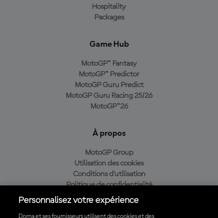
Hospitality
Packages
Game Hub
MotoGP™ Fantasy
MotoGP™ Predictor
MotoGP Guru Predict
MotoGP Guru Racing 25/26
MotoGP™26
À propos
MotoGP Group
Utilisation des cookies
Conditions d'utilisation
Politique de confidentialité
Politique d’achat
Personnalisez votre expérience
Dorna et ses fournisseurs utilisent des cookies et des