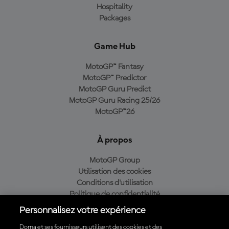
Hospitality
Packages
Game Hub
MotoGP™ Fantasy
MotoGP™ Predictor
MotoGP Guru Predict
MotoGP Guru Racing 25/26
MotoGP™26
À propos
MotoGP Group
Utilisation des cookies
Conditions d'utilisation
Politique de confidentialité
Politique d’achat
Personnalisez votre expérience
Dorna et ses fournisseurs utilisent des cookies et des