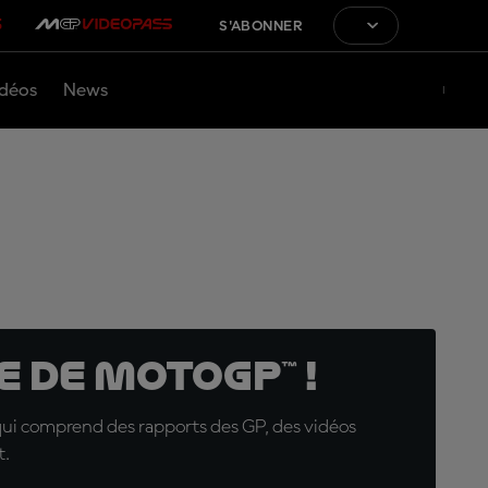
S'ABONNER
déos
News
 de MotoGP™ !
qui comprend des rapports des GP, des vidéos
t.