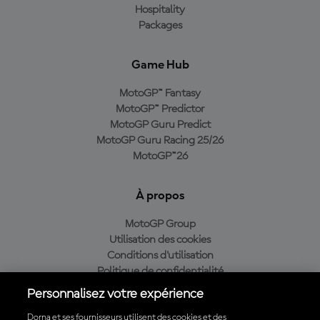
Hospitality
Packages
Game Hub
MotoGP™ Fantasy
MotoGP™ Predictor
MotoGP Guru Predict
MotoGP Guru Racing 25/26
MotoGP™26
À propos
MotoGP Group
Utilisation des cookies
Conditions d'utilisation
Politique de confidentialité
Politique d’achat
Personnalisez votre expérience
Dorna et ses fournisseurs utilisent des cookies et des