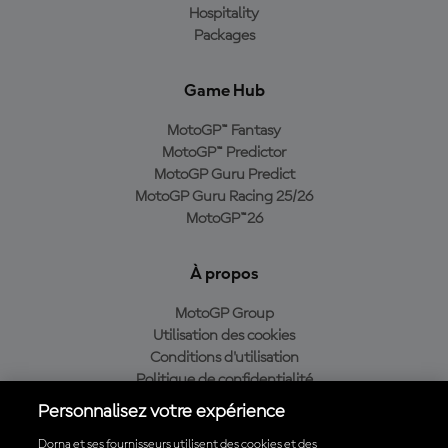
Hospitality
Packages
Game Hub
MotoGP™ Fantasy
MotoGP™ Predictor
MotoGP Guru Predict
MotoGP Guru Racing 25/26
MotoGP™26
À propos
MotoGP Group
Utilisation des cookies
Conditions d'utilisation
Politique de confidentialité
Politique d’achat
Personnalisez votre expérience
Dorna et ses fournisseurs utilisent des cookies et des