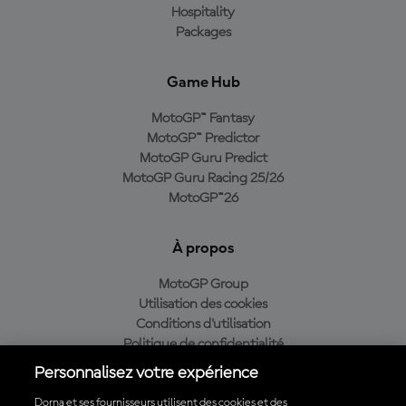
Hospitality
Packages
Game Hub
MotoGP™ Fantasy
MotoGP™ Predictor
MotoGP Guru Predict
MotoGP Guru Racing 25/26
MotoGP™26
À propos
MotoGP Group
Utilisation des cookies
Conditions d'utilisation
Politique de confidentialité
Politique d’achat
Personnalisez votre expérience
Dorna et ses fournisseurs utilisent des cookies et des