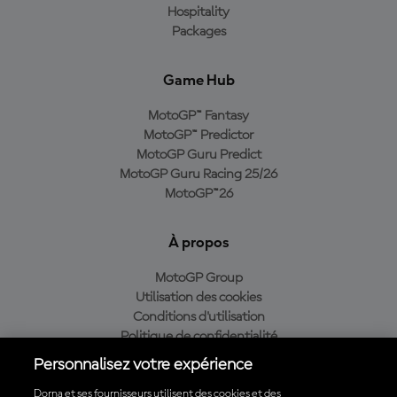
Hospitality
Packages
Game Hub
MotoGP™ Fantasy
MotoGP™ Predictor
MotoGP Guru Predict
MotoGP Guru Racing 25/26
MotoGP™26
À propos
MotoGP Group
Utilisation des cookies
Conditions d'utilisation
Politique de confidentialité
Politique d’achat
Personnalisez votre expérience
Dorna et ses fournisseurs utilisent des cookies et des