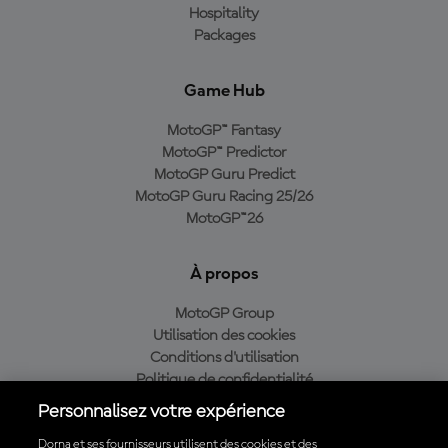
Hospitality
Packages
Game Hub
MotoGP™ Fantasy
MotoGP™ Predictor
MotoGP Guru Predict
MotoGP Guru Racing 25/26
MotoGP™26
À propos
MotoGP Group
Utilisation des cookies
Conditions d'utilisation
Politique de confidentialité
Politique d’achat
Personnalisez votre expérience
Dorna et ses fournisseurs utilisent des cookies et des