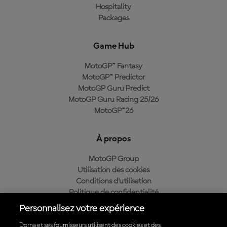
Hospitality
Packages
Game Hub
MotoGP™ Fantasy
MotoGP™ Predictor
MotoGP Guru Predict
MotoGP Guru Racing 25/26
MotoGP™26
À propos
MotoGP Group
Utilisation des cookies
Conditions d'utilisation
Politique de confidentialité
Politique d’achat
Personnalisez votre expérience
Dorna et ses fournisseurs utilisent des cookies et des