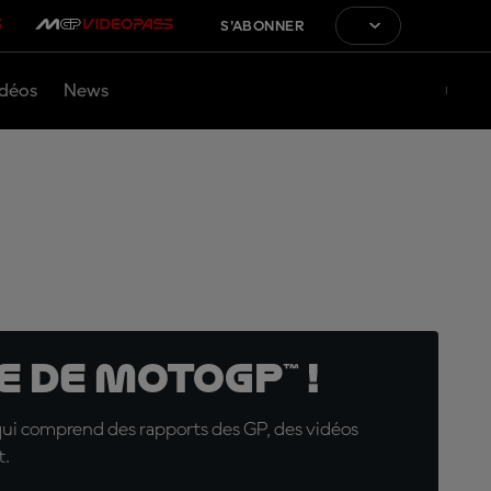
S'ABONNER
déos
News
 de MotoGP™ !
qui comprend des rapports des GP, des vidéos
t.