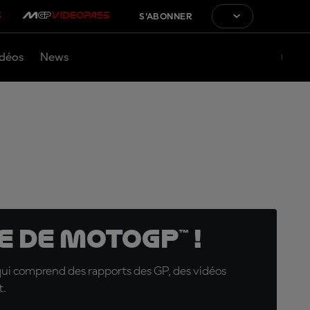
S'ABONNER
déos
News
 de MotoGP™ !
qui comprend des rapports des GP, des vidéos
t.