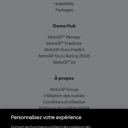
Hospitality
Packages
Game Hub
MotoGP™ Fantasy
MotoGP™ Predictor
MotoGP Guru Predict
MotoGP Guru Racing 25/26
MotoGP™26
À propos
MotoGP Group
Utilisation des cookies
Conditions d'utilisation
Politique de confidentialité
Politique d’achat
Personnalisez votre expérience
Dorna et ses fournisseurs utilisent des cookies et des