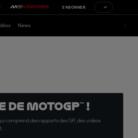
S'ABONNER
déos
News
 de MotoGP™ !
qui comprend des rapports des GP, des vidéos
t.