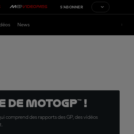
S'ABONNER
déos
News
 de MotoGP™ !
qui comprend des rapports des GP, des vidéos
t.