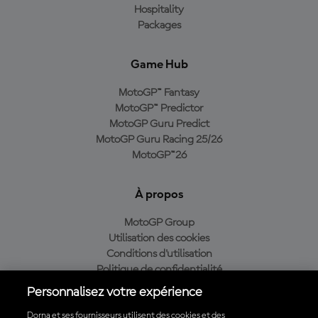
Hospitality
Packages
Game Hub
MotoGP™ Fantasy
MotoGP™ Predictor
MotoGP Guru Predict
MotoGP Guru Racing 25/26
MotoGP™26
À propos
MotoGP Group
Utilisation des cookies
Conditions d'utilisation
Politique de confidentialité
Politique d’achat
Personnalisez votre expérience
Dorna et ses fournisseurs utilisent des cookies et des