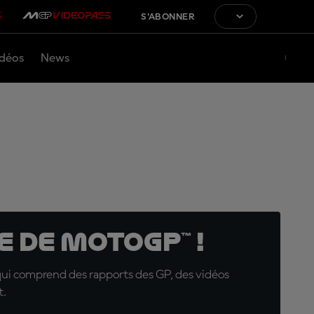
S'ABONNER
déos
News
 de MotoGP™ !
qui comprend des rapports des GP, des vidéos
t.