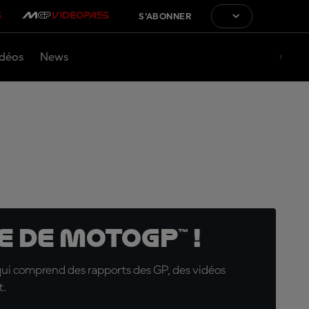
S'ABONNER
déos
News
 de MotoGP™ !
qui comprend des rapports des GP, des vidéos
t.