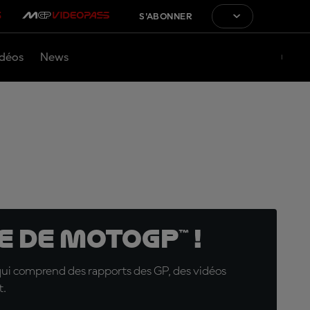
S'ABONNER
déos
News
 de MotoGP™ !
qui comprend des rapports des GP, des vidéos
t.