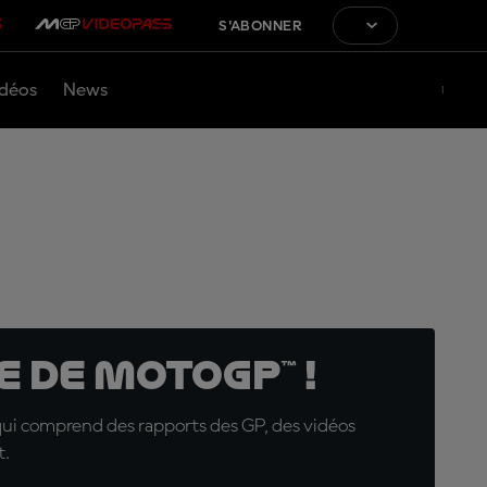
S'ABONNER
déos
News
 de MotoGP™ !
qui comprend des rapports des GP, des vidéos
t.